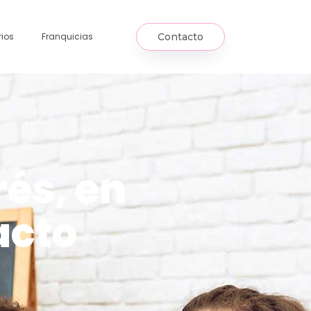
ios
Franquicias
Contacto
rés, en
acto