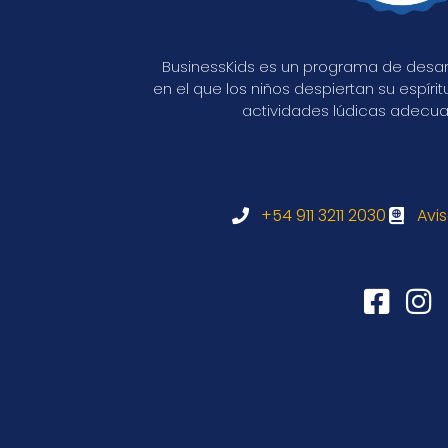
BusinessKids es un programa de desarr
en el que los niños despiertan su espír
actividades lúdicas adecua
+54 911 3211 2030
Avi