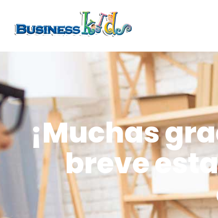
¡Muchas grac
breve est