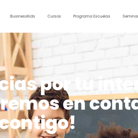
BusinessKids
Cursos
Programa Escuelas
Seminar
ias por tu inte
aremos en cont
contigo!